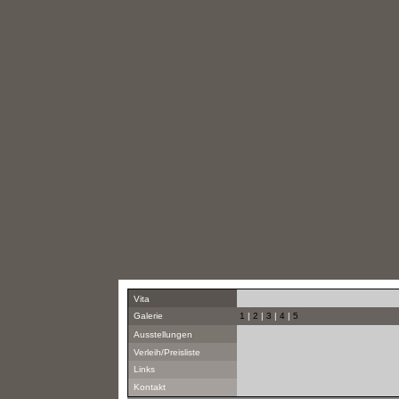
Vita
Galerie
1
|
2
|
3
|
4
|
5
Ausstellungen
Verleih/Preisliste
Links
Kontakt