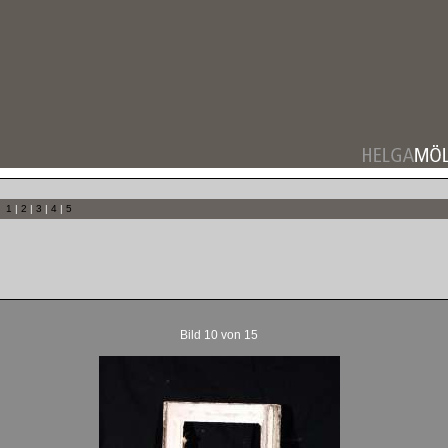
1
|
2
|
3
|
4
|
5
Bild 10 von 15