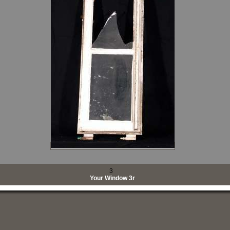
3
Your Window 3r