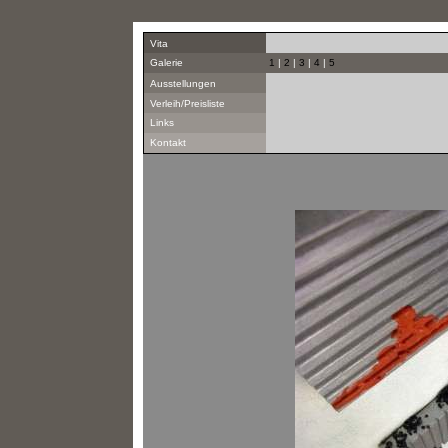
Vita
Galerie
1
|
2
|
3
|
4
|
5
Ausstellungen
Verleih/Preisliste
Links
Kontakt